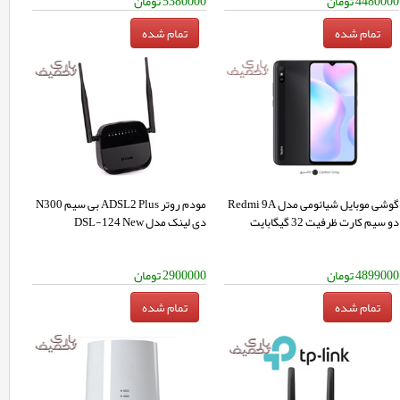
4480000
تومان
5380000
تومان
گوشی موبایل شیائومی مدل Redmi 9A
مودم روتر ADSL2 Plus بی سیم N300
دو سیم‌ کارت ظرفیت 32 گیگابایت
دی لینک مدل DSL-124 New
4899000
تومان
2900000
تومان