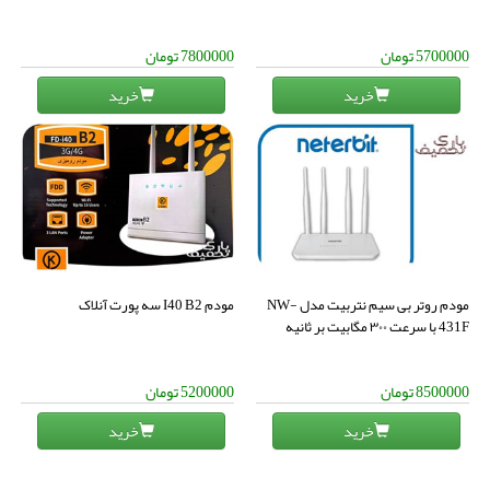
5700000
تومان
7800000
تومان
خرید
خرید
مودم روتر بی سیم نتربیت مدل NW-
مودم I40 B2 سه پورت آنلاک
431F با سرعت ۳۰۰ مگابیت بر ثانیه
8500000
تومان
5200000
تومان
خرید
خرید