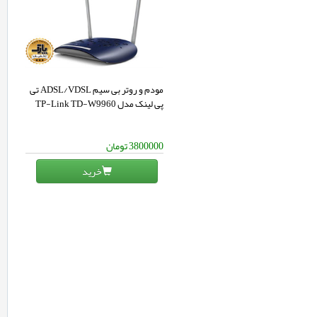
مودم و روتر بی سیم ADSL/VDSL تی
پی لینک مدل TP-Link TD-W9960
3800000
تومان
خرید