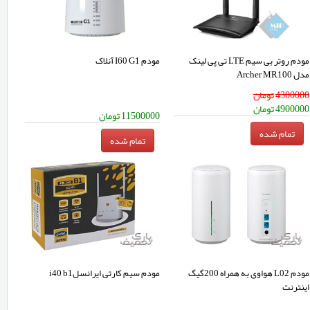
مودم روتر بی سیم LTE تی پی لینک
مودم I60 G1 آنلاک
مدل Archer MR100
4300000
تومان
4900000
تومان
11500000
تومان
مودم L02 هواوی به همراه 200گیگ
مودم سیم کارتی ایرانسلi40 b1
اینترنت