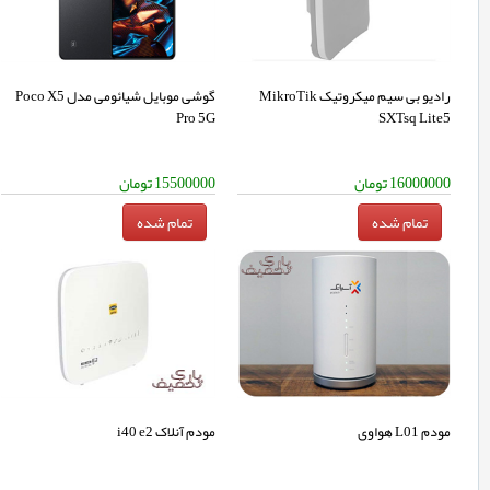
رادیو بی سیم میکروتیک MikroTik
گوشی موبایل شیائومی مدل Poco X5
Pro 5G
SXTsq Lite5
16000000
تومان
15500000
تومان
مودم L01 هواوی
مودم آنلاک i40 e2