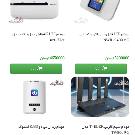
مودم LTE قابل حمل نتربیت مدل
مودم 4G LTE قابل حمل نزتک مدل
nzt-77ct
NWR-940X ۴G
5200000
تومان
4650000
تومان
خرید
خرید
مودم سیم کارتی T-ELEK مدل
مودم زد ال تی دو KJ33 استوک
TW800 ۴G