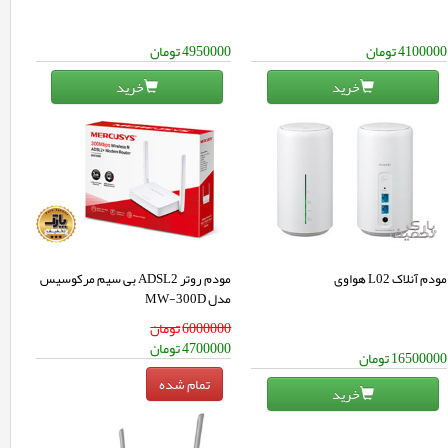
4100000
تومان
4950000
تومان
خرید
خرید
مودم روتر ADSL2 بی‌ سیم مرکوسیس
مودم آنلاک L02 هواوی
مدل MW-300D
6000000
تومان
4700000
تومان
16500000
تومان
خرید