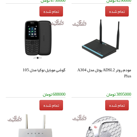
4290000
تومان
4750000
تومان
مودم روتر ADSL2 یوتل مدل A304
گوشی موبایل نوکیا مدل 105
Plus
3895000
تومان
688000
تومان