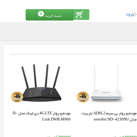
|
ورود
0
سبد خرید
مودم و روتر بی سیم ADSL2 نتربیت
مودم و روتر 4G LTE دی لینک مدل D-
مدل neterbit ND-4230NU
Link DWR M960