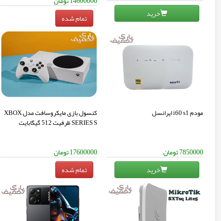
14600000
تومان
خرید
مودم i60 s1 ایرانسل
کنسول بازی مایکروسافت مدل XBOX
SERIES S ظرفیت 512 گیگابایت
7850000
تومان
17600000
تومان
خرید