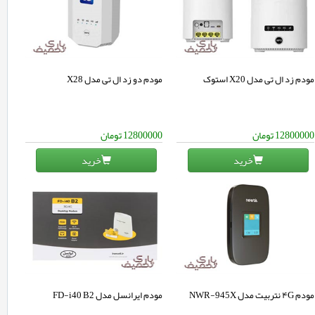
مودم زد ال تی مدل X20 استوک
مودم دو زد ال تی مدل X28
12800000
تومان
12800000
تومان
خرید
خرید
مودم ۴G نتربیت مدل NWR-945X
مودم ایرانسل مدل FD-i40 B2