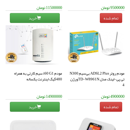
9500000
تومان
11500000
تومان
خرید
مودم روتر ADSL2 Plus بی‌سیم N300
مودم i60 G1 سیم کارتی به همراه
تی پی-لینک مدل TD-W8961Nورژن
480گیگ اینترنت یکساله
4
4900000
تومان
14900000
تومان
خرید