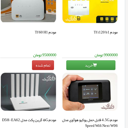
مودم Tf i120 b1
مودم Tf 60 H1
9900000
تومان
9500000
تومان
خرید
مودم 4.5G قابل حمل یوکیو هوآوی مدل
مودم ۵G گرین پکت مدل D5H-EA62
Speed Wifi Next W06