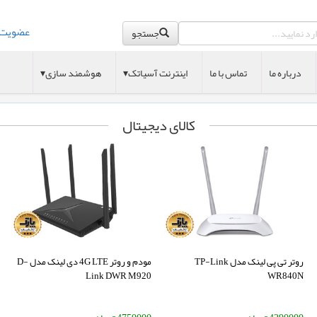
عضویت
جستجو
درباره ما
تماس با ما
اینترنت آسیاتک▾
هوشمند سازی▾
کالای دیجیتال
روتر تی پی لینک مدل TP-Link
مودم و روتر 4G LTE دی لینک مدل D-
Link DWR M920
WR840N