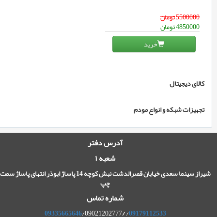
5500000
تومان
4850000
تومان
خرید
کالای دیجیتال
تجهیزات شبکه و انواع مودم
آدرس دفتر
شعبه ۱
شیراز سینما سعدی خیابان قصرالدشت نبش کوچه 14 پاساژ ابوذر انتهای پاساژ سمت
چپ
شماره تماس
09335665646
/09021202777
/
/
09179112533