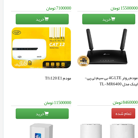
15500000
تومان
7100000
تومان
خرید
خرید
مودم روتر 4G LTE بی سیم تی پی-
مودم Tf i120 E1
لینک مدل TL-MR6400
8460000
تومان
11500000
تومان
خرید