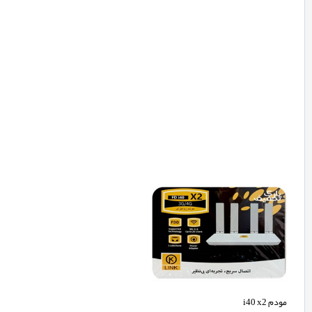
مودم i40 x2