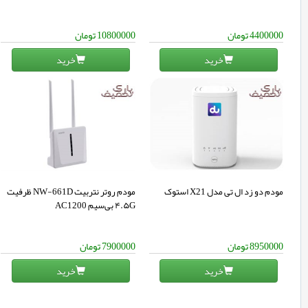
4400000
تومان
10800000
تومان
خرید
خرید
مودم دو زد ال تی مدل X21 استوک
مودم روتر نتربیت NW-661D ظرفیت
۴.۵G بی‌سیم AC1200
8950000
تومان
7900000
تومان
خرید
خرید