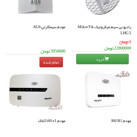
رادیو بی سیم میکروتیک MikroTik
مودم سیمکارتی AGS
LHG 5
1
تومان
22800000
تومان
3950000
تومان
خرید
مودم I60 B1
مودم i60 e1 آنلاک