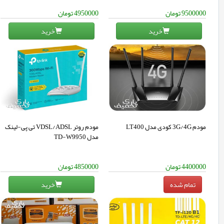
9500000
تومان
4950000
تومان
خرید
خرید
مودم 3G/4G کودی مدل LT400
مودم روتر VDSL/ADSL تی پی-لینک
مدل TD-W9950
4400000
تومان
4850000
تومان
خرید