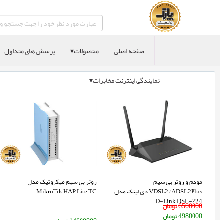
صفحه اصلی
محصولات▾
پرسش های متداول
نمایندگی اینترنت مخابرات▾
مودم و روتر بی سیم
روتر بی سیم میکروتیک مدل
VDSL2/ADSL2Plus دی لینک مدل
MikroTik HAP Lite TC
D-Link DSL-224
6500000
تومان
4980000
تومان