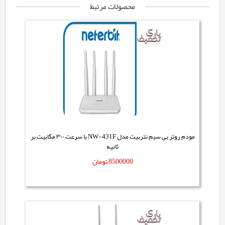
محصولات مرتبط
مودم روتر بی سیم نتربیت مدل NW-431F با سرعت ۳۰۰ مگابیت بر
ثانیه
8500000
تومان