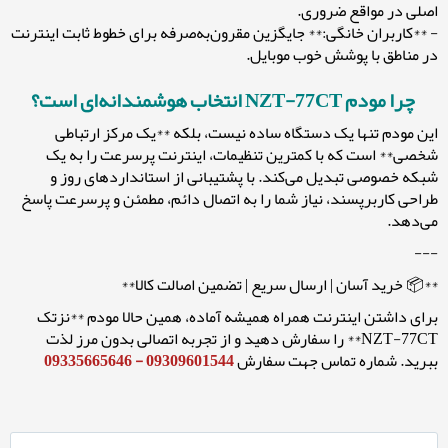
اصلی در مواقع ضروری.
- **کاربران خانگی:** جایگزین مقرون‌به‌صرفه برای خطوط ثابت اینترنت
در مناطق با پوشش خوب موبایل.
چرا مودم NZT-77CT انتخاب هوشمندانه‌ای است؟
این مودم تنها یک دستگاه ساده نیست، بلکه **یک مرکز ارتباطی
شخصی** است که با کمترین تنظیمات، اینترنت پرسرعت را به یک
شبکه خصوصی تبدیل می‌کند. با پشتیبانی از استانداردهای روز و
طراحی کاربرپسند، نیاز شما را به اتصال دائم، مطمئن و پرسرعت پاسخ
می‌دهد.
---
**📦 خرید آسان | ارسال سریع | تضمین اصالت کالا**
برای داشتن اینترنت همراه همیشه آماده، همین حالا مودم **نزتک
NZT-77CT** را سفارش دهید و از تجربه اتصالی بدون مرز لذت
ببرید. شماره تماس جهت سفارش
09309601544 - 09335665646