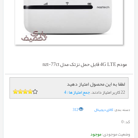
مودم 4G LTE قابل حمل نزتک مدل nzt-77ct
لطفا به این محصول امتیاز دهید
22 کاربر امتیاز دادند.
جمع امتیاز ها : 4
کالای دیجیتال
312
دسته بندی:
کد:
0
وضعیت موجودی:
موجود