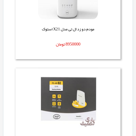
مودم دو زد ال تی مدل X21 استوک
8950000
تومان