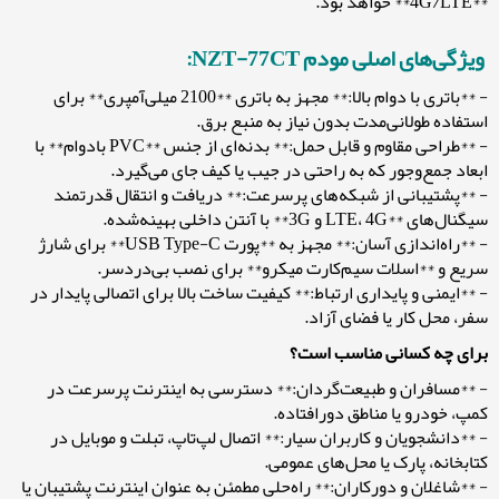
**4G/LTE** خواهد بود.
ویژگی‌های اصلی مودم NZT-77CT:
- **باتری با دوام بالا:** مجهز به باتری **2100 میلی‌آمپری** برای
استفاده طولانی‌مدت بدون نیاز به منبع برق.
- **طراحی مقاوم و قابل حمل:** بدنه‌ای از جنس **PVC بادوام** با
ابعاد جمع‌وجور که به راحتی در جیب یا کیف جای می‌گیرد.
- **پشتیبانی از شبکه‌های پرسرعت:** دریافت و انتقال قدرتمند
سیگنال‌های **LTE، 4G و 3G** با آنتن داخلی بهینه‌شده.
- **راه‌اندازی آسان:** مجهز به **پورت USB Type-C** برای شارژ
سریع و **اسلات سیم‌کارت میکرو** برای نصب بی‌دردسر.
- **ایمنی و پایداری ارتباط:** کیفیت ساخت بالا برای اتصالی پایدار در
سفر، محل کار یا فضای آزاد.
برای چه کسانی مناسب است؟
- **مسافران و طبیعت‌گردان:** دسترسی به اینترنت پرسرعت در
کمپ، خودرو یا مناطق دورافتاده.
- **دانشجویان و کاربران سیار:** اتصال لپ‌تاپ، تبلت و موبایل در
کتابخانه، پارک یا محل‌های عمومی.
- **شاغلان و دورکاران:** راه‌حلی مطمئن به عنوان اینترنت پشتیبان یا