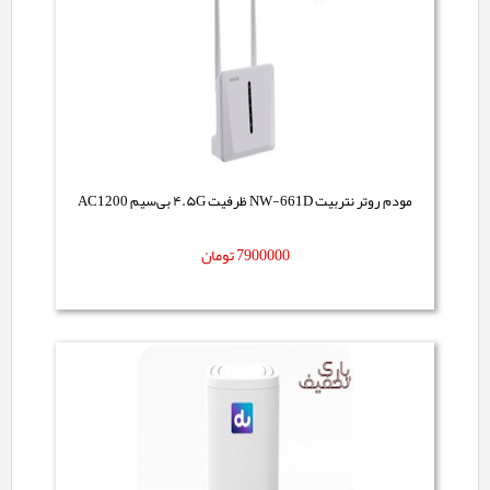
مودم روتر نتربیت NW-661D ظرفیت ۴.۵G بی‌سیم AC1200
7900000
تومان