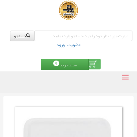
جستجو
عضویت
|
ورود
0
سبد خرید