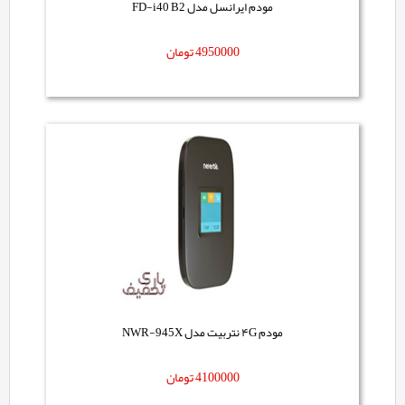
مودم ایرانسل مدل FD-i40 B2
4950000
تومان
مودم ۴G نتربیت مدل NWR-945X
4100000
تومان