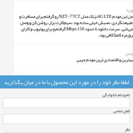
وریا
من این مودم 4G LTE نزتک مدل NZT-77CT رو گرفتم برای مسافرت و
طبیعت‌گردی. نصبش خیلی ساده بود، سیم‌کارت بزار، روشن کن و وصل
می‌شی. سرعت دانلود تا حدود 150 Mbps‌ گرفتم و برای یوتیوب و کارای
روزمره کاملاً کافی بود.
یاسر
بهترین و اقتصادی ترین مودم جیبی
لطفا نظر خود را در مورد این محصول با ما در میان بگذارید
نام و نام خانوادگی
تلفن تماس
نظر