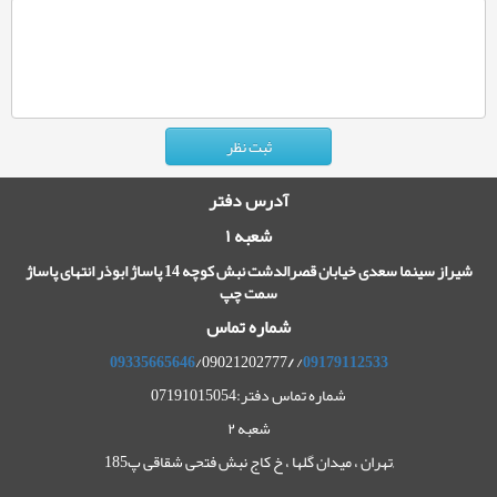
آدرس دفتر
شعبه ۱
شیراز سینما سعدی خیابان قصرالدشت نبش کوچه 14 پاساژ ابوذر انتهای پاساژ
سمت چپ
شماره تماس
09335665646
/09021202777
/
/
09179112533
شماره تماس دفتر:07191015054
شعبه ۲
,تهران ، میدان گلها ، خ کاج نبش فتحی شقاقی پ185