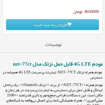
4650000
تومان
افزودن به سبد خرید
توضیحات
مودم 4G LTE قابل حمل نزتک مدل nzt-77ct
مودم همراه نزتک NZT-77CT: اینترنت پرسرعت 4G LTE همیشه در
دسترس
مودم همراه **NZT-77CT** از برند **نزتک (Naztech)**، یک راه‌حل
ایده‌آل و قابل حمل برای دسترسی به اینترنت پرسرعت در هر زمان و
مکان است. این دستگاه با طراحی جمع‌وجور و باتری قدرتمند **2100
میلی‌آمپری**، همراه همیشگی شما برای اتصال بی‌وقفه به شبکه‌های