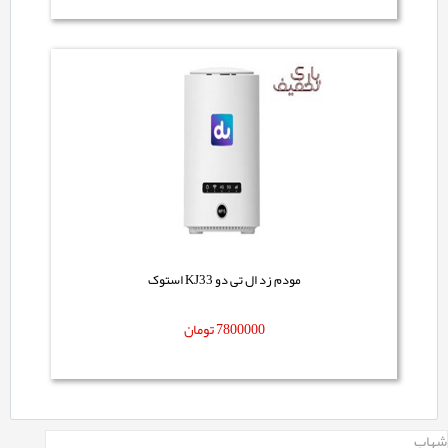
مودم زد ال تی دو KJ33 استوک
7800000
تومان
شهاب