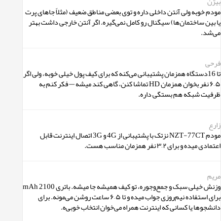
بیژن
مودم خوبه ولی آنتن داخلی داره و توی بعضی مناطق ضعیف (مثلاً جاهای پرت
یا بین‌ ساختمان‌ها) سیگنال رو کامل نمی‌گیره. اگر آنتن خارجی داشت بهتر
می‌شد.
فرحی
تا 16دستگاه همزمان پشتیبانی می‌کنه که برای کیف پول خیلی خوبه، ولی اگر
۵–۶ نفر بخوان همزمان HD تماشا کنن، گاهی کند میشه — فکر کنم به
ظرفیت شبکه هم بستگی داره.
زارع
مودم NZT-77CT نزتک با پشتیبانی از 4G و 3G اتصال اینترنت قابل
اعتمادی میده و برای ۲–۳ نفر همزمان مناسب هست.
مریم
وزنش خیلی سبک و جمع‌وجوره، تو کیف همیشه جا میشه. باتری 2100 mAh
برای استفاده نیم‌روزی جواب میده و تا ۵–۶ ساعت روشن می‌مونه. برای
دانشجوها یا کسانی که اینترنت همراه می‌خوان انتخاب خوبی‌ه.