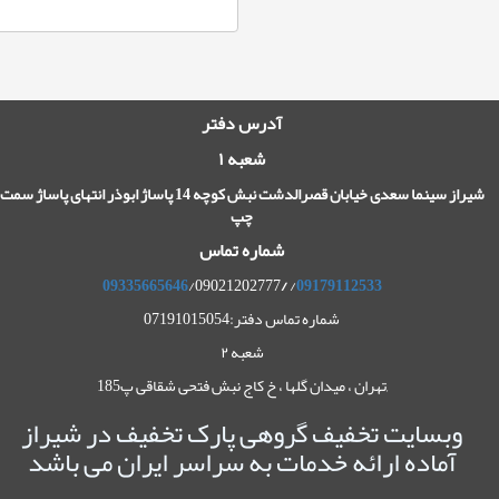
آدرس دفتر
شعبه ۱
شیراز سینما سعدی خیابان قصرالدشت نبش کوچه 14 پاساژ ابوذر انتهای پاساژ سمت
چپ
شماره تماس
09335665646
/09021202777
/
/
09179112533
شماره تماس دفتر:07191015054
شعبه ۲
,تهران ، میدان گلها ، خ کاج نبش فتحی شقاقی پ185
وبسایت تخفیف گروهی پارک تخفیف در شیراز
آماده ارائه خدمات به سراسر ایران می باشد