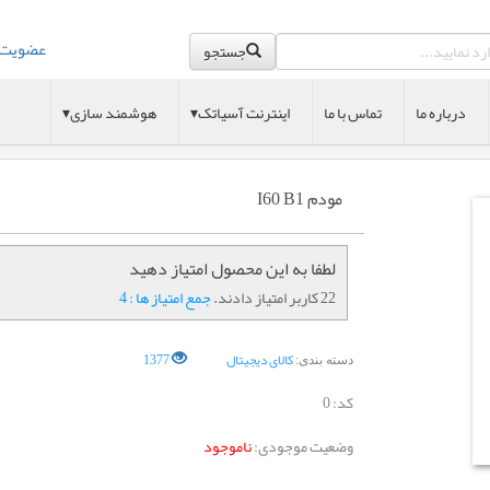
عضویت
جستجو
درباره ما
تماس با ما
اینترنت آسیاتک▾
هوشمند سازی▾
مودم I60 B1
لطفا به این محصول امتیاز دهید
22 کاربر امتیاز دادند.
جمع امتیاز ها : 4
کالای دیجیتال
1377
دسته بندی:
کد:
0
وضعیت موجودی:
ناموجود