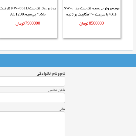
مودم روتر بی سیم نتربیت مدل NW-
مودم روتر نتربیت NW-661D ظرفی
431F با سرعت ۳۰۰ مگابیت بر ثانیه
۴.۵G بی‌سیم AC1200
8500000
تومان
7900000
تومان
نام و نام خانوادگی
تلفن تماس
نظر