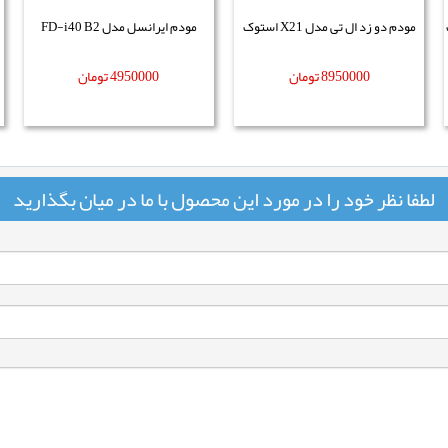
ت
مودم دو زد ال تی مدل X21 استوک
مودم ایرانسل مدل FD-i40 B2
8950000
تومان
4950000
تومان
لطفا نظر خود را در مورد این محصول با ما در میان بگذارید