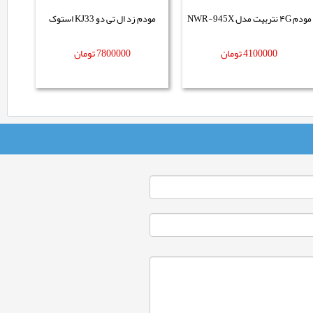
مودم ۴G نتربیت مدل NWR-945X
مودم زد ال تی دو KJ33 استوک
4100000
تومان
7800000
تومان