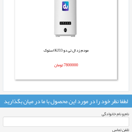
مودم زد ال تی دو KJ33 استوک
7800000
تومان
لطفا نظر خود را در مورد این محصول با ما در میان بگذارید
نام و نام خانوادگی
تلفن تماس