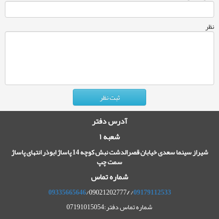
نظر
آدرس دفتر
شعبه ۱
شیراز سینما سعدی خیابان قصرالدشت نبش کوچه 14 پاساژ ابوذر انتهای پاساژ
سمت چپ
شماره تماس
09335665646
/09021202777
/
/
09179112533
شماره تماس دفتر:07191015054