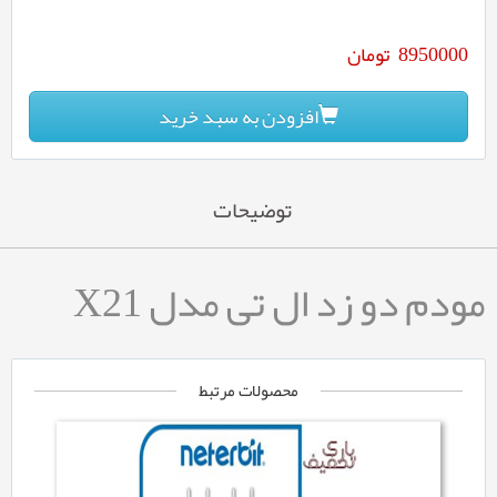
8950000
تومان
افزودن به سبد خرید
توضیحات
مودم دو زد ال تی مدل X21
محصولات مرتبط