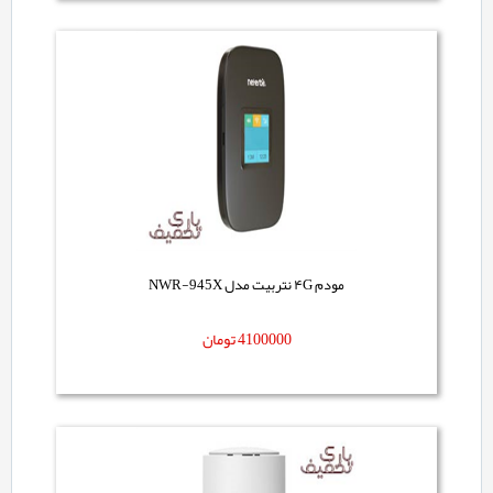
مودم ۴G نتربیت مدل NWR-945X
4100000
تومان