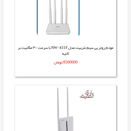
مودم روتر بی سیم نتربیت مدل NW-431F با سرعت ۳۰۰ مگابیت بر
ثانیه
8500000
تومان