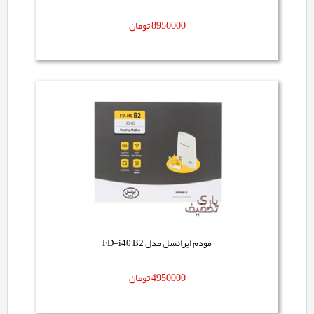
8950000
تومان
مودم ایرانسل مدل FD-i40 B2
4950000
تومان