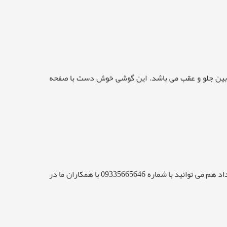
ین دوربین جلو و عقب می باشد. این گوشی خوش دست با صفحه
گوشی شیائومی Redmi 9A قیمت اقتصادی و مقرون به صرفه ای دارد قیمت این گوشی در سایت درج گردیده است. جهت سفارش تعداد هم می توانید با شماره 09335665646 با همکاران ما در