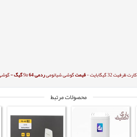
رفیت 32 گیگابایت -
قیمت
گوشی شیائومی
ردمی
9a
64 گیگ -
گوشی dmi 9a
محصولات مرتبط