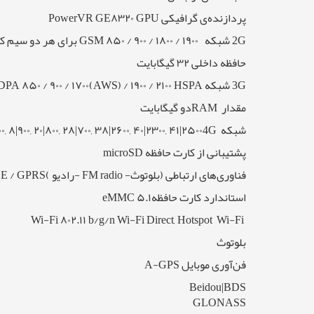
پردازنده‌ی گرافیکی PowerVR GE۸۳۲۰ GPU
2G شبکه GSM ۸۵۰ / ۹۰۰ / ۱۸۰۰ / ۱۹۰۰ برای هر دو سیم کارت
حافظه داخلی ۳۲ گیگابایت
3G شبکه HSDPA ۸۵۰ / ۹۰۰ / ۱۷۰۰(AWS) / ۱۹۰۰ / ۲۱۰۰ HSPA با سرعت دانلود ۴۲.۲ مگابیت بر ثانیه و آپلود ۵.۷۶ مگابیت بر ثانیه
مقدار RAMدو گیگابایت
شبکه LTE band ۱|۲۱۰۰, ۲|۱۹۰۰, ۳|۱۸۰۰, ۴|۱۷۰۰, ۵|۸۵۰, ۷|۲۶۰۰, ۸|۹۰۰, ۲۰|۸۰۰, ۲۸|۷۰۰, ۳۸|۲۶۰۰, ۴۰|۲۳۰۰, ۴۱|۲۵۰۰4G
پشتیبانی از کارت حافظه microSD
فناوری‌های ارتباطی (بلوتوث- FM radio -رادیو )OTG / Wi-Fi/ EDGE / GPRS
استاندارد کارت حافظهeMMC ۵.۱
Wi-Fi ۸۰۲.۱۱ b/g/n Wi-Fi Direct, Hotspot Wi-Fi
بلوتوث
فن‌آوری موبایل A-GPS
Beidou|BDS
GLONASS