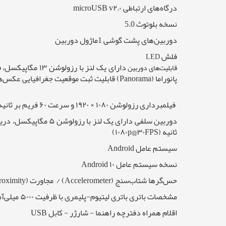
درگاه‌های ارتباطی microUSB v۲.۰
نسخه بلوتوث 5.0
دوربین‌های پشت گوشی 1ماژول دوربین
فلش
LED
قابلیت‌های دوربین
پانوراما (Panorama) قابلیت ثبت موقعیت جغرافیایی عکس‌ها و فیلم‌ها (Geo-Tagging) قابلیت تشخیص چهره (Face Detection) قابلیت فوکوس لمسی ( Touch Focus)
فیلمبرداری رزولوشن ۱۰۸۰ × ۱۹۲۰ و سرعت ۶۰ فریم بر ثانیه (۱۰۸۰p@۶۰FPS) رزولوشن ۱۰۸۰ × ۱۹۲۰ و سرعت ۳۰ فریم بر ثانیه (۱۰۸۰p@۳۰FPS)
ثانیه (۱۰۸۰p@۳۰FPS)
سیستم عامل Android
نسخه سیستم عامل Android ۱۰
حس‌گرها شتاب‌سنج (Accelerometer) / مجاورت (Proximity)
مشخصات باتری باتری لیتیوم-پلیمری با ظرفیت ۵۰۰۰ میلی‌آمپرساعت قابلیت شارژ با توان ۱۰ وات
اقلام همراه دفترچه‌ راهنما - شارژر - کابل USB