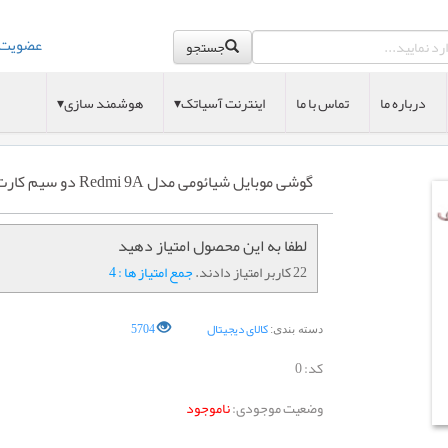
عضویت
جستجو
درباره ما
تماس با ما
اینترنت آسیاتک▾
هوشمند سازی▾
گوشی موبایل شیائومی مدل Redmi 9A دو سیم‌ کارت ظرفیت 32 گیگابایت
لطفا به این محصول امتیاز دهید
22 کاربر امتیاز دادند.
جمع امتیاز ها : 4
کالای دیجیتال
5704
دسته بندی:
کد:
0
وضعیت موجودی:
ناموجود