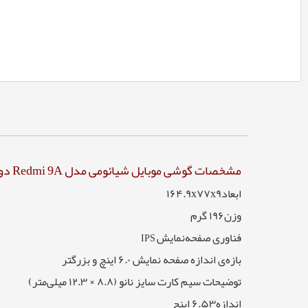
مشخصات گوشی موبایل شیائومی مدل Redmi 9A دو سیم‌ کارت ظرفیت 32 گیگابایت
ابعاد۱۶۴.۹x۷۷x۹
وزن۱۹۶ گرم
فناوری صفحه‌نمایش
IPS
بازه‌ی اندازه صفحه نمایش ۶.۰ اینچ و بزرگتر
توضیحات سیم کارت سایز نانو (۸.۸ × ۱۲.۳ میلی‌متر)
اندازه۶.۵۳ اینچ