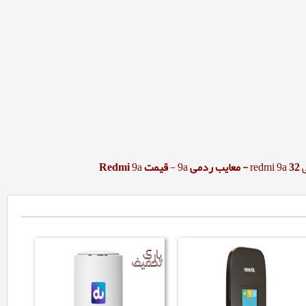
re
32 -
معایب ردمی
9a
-
قیمت
9a
Redmi