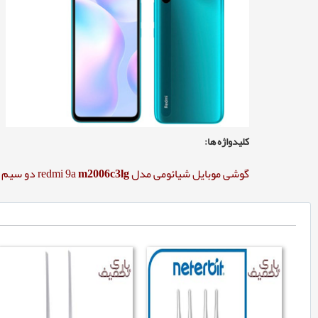
کلیدواژه ها:
گوشی موبایل شیائومی مدل redmi 9a
m2006c3lg
دو سیم کارت ظ