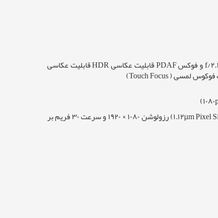
دارای یک لنز با رزولوشن ۱۳ مگاپیکسل، فاصله کانونی لنز ۲۸ میلی‌متر (Focal Length ۲۸ mm)، دریچه‌ی دیافراگم f/۲.۲ و فوکس PDAF قابلیت عکاسی HDR قابلیت عکاسی
دوربین سلفی دارای یک لنز با رزولوشن ۵ مگاپیکسل، دریچه‌ی دیافراگم f/۲.۲ و ثبت تصاویر با پیکسل‎هایی به سایز ۱.۱۲ میکرومتر (۱.۱۲µm Pixel Size) رزولوشن ۱۰۸۰ × ۱۹۲۰ و سرعت ۳۰ فریم بر