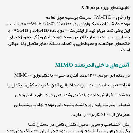
قابلیت‌های ویژه مودم X28
وای فای ۶ (Wi-Fi 6): سرعت بی‌سیم فوق‌العاده
مودم ZLT X28 به تکنولوژی روز **Wi-Fi 6 (802.11ax)** مجهز است.
این یعنی شما می‌توانید از اینترنت **دو بانده (2.4GHz و 5GHz)** با
پایداری و سرعت بسیار بالاتر بهره‌مند شوید. این ویژگی به ویژه برای
خانه‌های هوشمند و محیط‌هایی با تعداد دستگاه‌های متصل بالا، حیاتی
است .
آنتن‌های داخلی قدرتمند MIMO
در بدنه این مودم، **۱۲ عدد آنتن داخلی** با تکنولوژی **MIMO
4x4** تعبیه شده است. این تعداد بالای آنتن، قدرت مکش سیگنال را
به شدت افزایش داده و باعث می‌شود حتی در مناطق با آنتن‌دهی
ضعیف، اینترنت پایداری داشته باشید. این مودم توانایی پشتیبانی
همزمان از **۶۴ کاربر** را دارد .
پنل اختصاصی و سوپر ادمین: کنترل کامل در دستان شما
یکی از مهم‌ترین دلایل محبوبیت این مودم در ایران، **آنلاک بودن** و