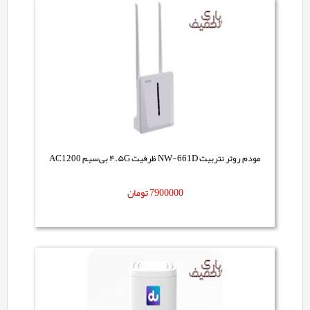
مودم روتر نتربیت NW-661D ظرفیت ۴.۵G بی‌سیم AC1200
7900000
تومان