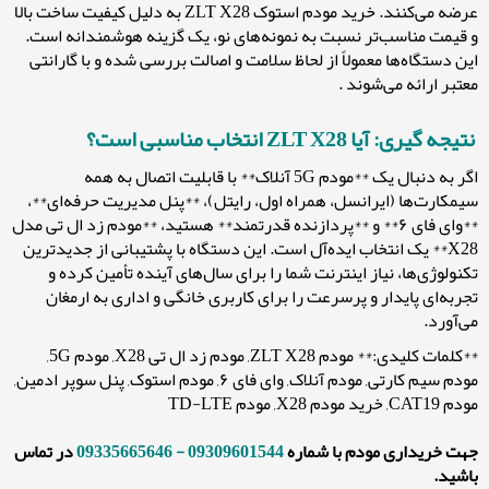
عرضه می‌کنند. خرید مودم استوک ZLT X28 به دلیل کیفیت ساخت بالا
و قیمت مناسب‌تر نسبت به نمونه‌های نو، یک گزینه هوشمندانه است.
این دستگاه‌ها معمولاً از لحاظ سلامت و اصالت بررسی شده و با گارانتی
معتبر ارائه می‌شوند .
نتیجه گیری: آیا ZLT X28 انتخاب مناسبی است؟
اگر به دنبال یک **مودم 5G آنلاک** با قابلیت اتصال به همه
سیمکارت‌ها (ایرانسل، همراه اول، رایتل)، **پنل مدیریت حرفه‌ای**،
**وای فای ۶** و **پردازنده قدرتمند** هستید، **مودم زد ال تی مدل
X28** یک انتخاب ایده‌آل است. این دستگاه با پشتیبانی از جدیدترین
تکنولوژی‌ها، نیاز اینترنت شما را برای سال‌های آینده تأمین کرده و
تجربه‌ای پایدار و پرسرعت را برای کاربری خانگی و اداری به ارمغان
می‌آورد.
**کلمات کلیدی:** مودم ZLT X28, مودم زد ال تی X28, مودم 5G,
مودم سیم کارتی, مودم آنلاک, وای فای ۶, مودم استوک, پنل سوپر ادمین,
مودم CAT19, خرید مودم X28, مودم TD-LTE
جهت خریداری مودم با شماره
09309601544 - 09335665646
در تماس
باشید.