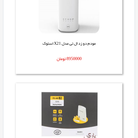
مودم دو زد ال تی مدل X21 استوک
8950000
تومان