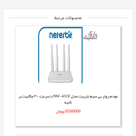
محصولات مرتبط
مودم روتر بی سیم نتربیت مدل NW-431F با سرعت ۳۰۰ مگابیت بر
ثانیه
8500000
تومان