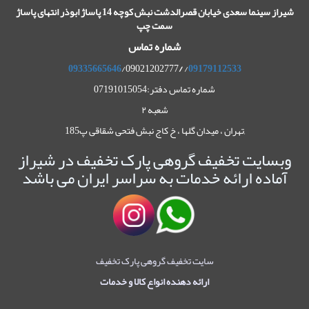
شیراز سینما سعدی خیابان قصرالدشت نبش کوچه 14 پاساژ ابوذر انتهای پاساژ
سمت چپ
شماره تماس
09335665646
/09021202777
/
/
09179112533
شماره تماس دفتر:07191015054
شعبه ۲
,تهران ، میدان گلها ، خ کاج نبش فتحی شقاقی پ185
وبسایت تخفیف گروهی پارک تخفیف در شیراز
آماده ارائه خدمات به سراسر ایران می باشد
سایت تخفیف گروهی پارک تخفیف
ارائه دهنده انواع کالا و خدمات