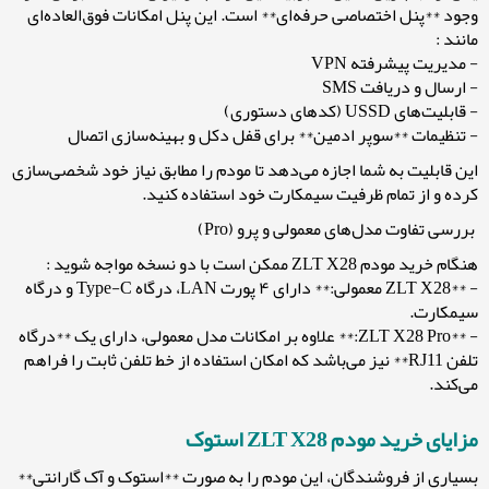
وجود **پنل اختصاصی حرفه‌ای** است. این پنل امکانات فوق‌العاده‌ای
مانند :
- مدیریت پیشرفته VPN
- ارسال و دریافت SMS
- قابلیت‌های USSD (کدهای دستوری)
- تنظیمات **سوپر ادمین** برای قفل دکل و بهینه‌سازی اتصال
این قابلیت به شما اجازه می‌دهد تا مودم را مطابق نیاز خود شخصی‌سازی
کرده و از تمام ظرفیت سیمکارت خود استفاده کنید.
بررسی تفاوت مدل‌های معمولی و پرو (Pro)
هنگام خرید مودم ZLT X28 ممکن است با دو نسخه مواجه شوید :
- **ZLT X28 معمولی:** دارای ۴ پورت LAN، درگاه Type-C و درگاه
سیمکارت.
- **ZLT X28 Pro:** علاوه بر امکانات مدل معمولی، دارای یک **درگاه
تلفن RJ11** نیز می‌باشد که امکان استفاده از خط تلفن ثابت را فراهم
می‌کند.
مزایای خرید مودم ZLT X28 استوک
بسیاری از فروشندگان، این مودم را به صورت **استوک و آک گارانتی**