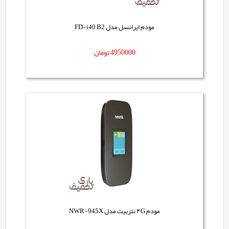
مودم ایرانسل مدل FD-i40 B2
4950000
تومان
مودم ۴G نتربیت مدل NWR-945X