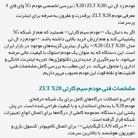
مودم زد ال تی X28 (ZLT X28) | بررسی تخصصی مودم 5G وای فای ۶
معرفی مودم ZLT X28: پرقدرت و مقرون به صرفه برای اینترنت
پرسرعت
اگر به دنبال یک **مودم سیم کارتی** هستید که هم از شبکه 5G
پشتیبانی کند و هم ارزش خرید بالایی داشته باشد، **مودم زد ال تی
مدل X28 (ZLT X28)** یکی از بهترین گزینه‌های موجود در بازار ایران
است. این دستگاه که به عنوان یک مودم استوک با کیفیت عالی عرضه
می‌شود، با بهره‌گیری از جدیدترین تکنولوژی‌ها، تجربه اینترنت خانگی و
اداری را متحول می‌کند. در این مطلب به بررسی کامل مشخصات فنی،
قابلیت‌ها و نقاط قوت این مودم محبوب می‌پردازیم .
مشخصات فنی مودم سیم کارتی ZLT X28
طراحی و اتصالات: درگاه‌های کامل برای یک شبکه حرفه‌ای
مودم X28 با بدنه‌ای استاندارد و با کیفیت طراحی شده است. در پنل
پشتی این دستگاه، مجموعه کاملی از درگاه‌ها برای اتصال انواع تجهیزات
شبکه قرار گرفته است :
- **۴ درگاه LAN گیگابایتی:** برای اتصال کامپیوتر، کنسول بازی و
تلویزیون هوشمند با بالاترین سرعت.