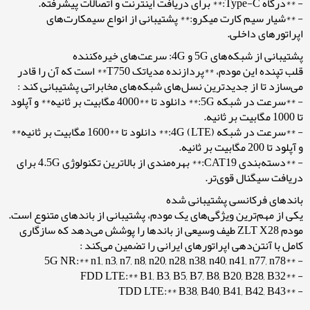
- **درگاه Type-C:** برای دریافت اینترنت و اتصالات پیشرفته.
- **شیار سیم کارت میکرو:** پشتیبانی از انواع سیمکارت‌های
اپراتورهای داخلی.
پشتیبانی از شبکه‌های 5G و 4G: سرعت‌های خیره‌کننده
قلب تپنده این مودم، **پردازنده مدیاتک T750** است که آن را قادر
می‌سازد تا از جدیدترین نسل‌های شبکه‌های مخابراتی پشتیبانی کند :
- **سرعت در شبکه 5G:** دانلود تا **4000 مگابیت بر ثانیه** و آپلود
تا 1000 مگابیت بر ثانیه.
- **سرعت در شبکه 4G (LTE):** دانلود تا **1600 مگابیت بر ثانیه**
و آپلود تا 200 مگابیت بر ثانیه.
- **دسته‌بندی CAT19:** بهره‌مندی از بالاترین تکنولوژی 4.5G برای
دریافت سیگنال قوی‌تر.
باندهای فرکانسی پشتیبانی شده
یکی از مهم‌ترین ویژگی‌های یک مودم، پشتیبانی از باندهای متنوع است.
مودم ZLT X28 طیف وسیعی از باندها را پوشش می‌دهد که سازگاری
کامل با آنتن‌دهی اپراتورهای ایرانی را تضمین می‌کند :
- **5G NR:** n1, n3, n7, n8, n20, n28, n38, n40, n41, n77, n78
- **FDD LTE:** B1, B3, B5, B7, B8, B20, B28, B32
- **TDD LTE:** B38, B40, B41, B42, B43