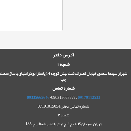
آدرس دفتر
شعبه ۱
شیراز سینما سعدی خیابان قصرالدشت نبش کوچه 14 پاساژ ابوذر انتهای پاساژ سمت
چپ
شماره تماس
09335665646
/09021202777
/
/
09179112533
شماره تماس دفتر:07191015054
شعبه ۲
,تهران ، میدان گلها ، خ کاج نبش فتحی شقاقی پ185