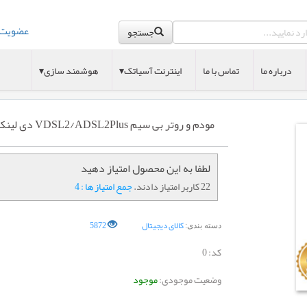
عضویت
جستجو
درباره ما
تماس با ما
اینترنت آسیاتک▾
هوشمند سازی▾
مودم و روتر بی سیم VDSL2/ADSL2Plus دی لینک مدل D-Link DSL-224
لطفا به این محصول امتیاز دهید
22 کاربر امتیاز دادند.
جمع امتیاز ها : 4
کالای دیجیتال
5872
دسته بندی:
کد:
0
وضعیت موجودی:
موجود