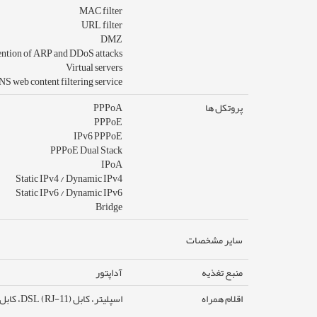
MAC filter
URL filter
DMZ
ntion of ARP and DDoS attacks
Virtual servers
S web content filtering service
پروتکل ها
PPPoA
PPPoE
IPv6 PPPoE
PPPoE Dual Stack
IPoA
Static IPv4 / Dynamic IPv4
Static IPv6 / Dynamic IPv6
Bridge
سایر مشخصات
منبع تغذیه
آداپتور
اقلام همراه
اسپلیتر، کابل DSL (RJ-11)، کابل LAN (RJ-45)، دفترچه راهنمای نصب و راه اندازی، آداپتور برق