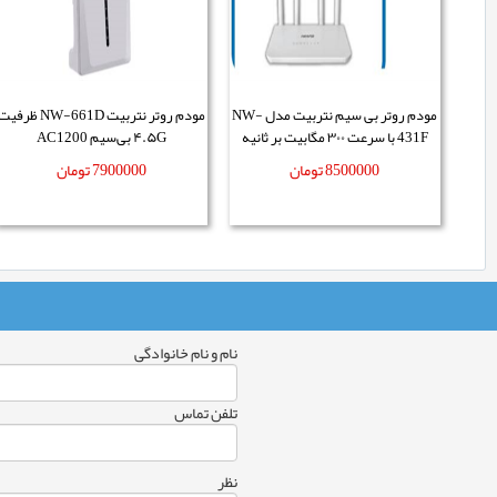
مودم روتر بی سیم نتربیت مدل NW-
مودم روتر نتربیت NW-661D ظرفی
431F با سرعت ۳۰۰ مگابیت بر ثانیه
۴.۵G بی‌سیم AC1200
8500000
تومان
7900000
تومان
نام و نام خانوادگی
تلفن تماس
نظر