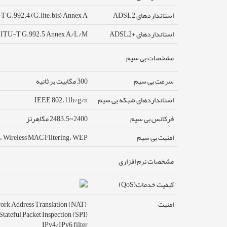
استانداردهای ADSL2
 G.992.4 (G.lite.bis) Annex A
استانداردهای +ADSL2
ITU-T G.992.5 Annex A/L/M
مشخصات بی سیم
سرعت بی سیم
300 مگابیت بر ثانیه
استانداردهای شبکه بی سیم
IEEE 802.11b/g/n
فرکانس بی سیم
2400~2483.5 مگاهرتز
امنیت بی سیم
ireless MAC Filtering، WEP
مشخصات نرم افزاری
کیفیت خدمات(QoS)
امنیت
Network Address Translation (NAT)
Stateful Packet Inspection (SPI)
IPv4/IPv6 filter