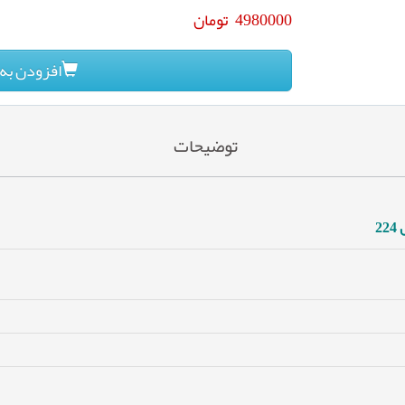
4980000
تومان
افزودن به
توضیحات