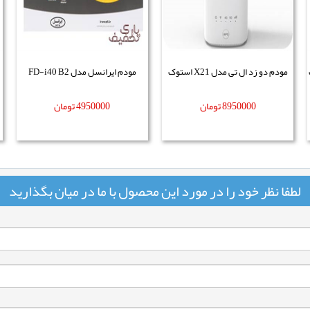
ت
مودم دو زد ال تی مدل X21 استوک
مودم ایرانسل مدل FD-i40 B2
8950000
تومان
4950000
تومان
لطفا نظر خود را در مورد این محصول با ما در میان بگذارید