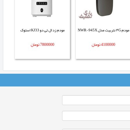
مودم ۴G نتربیت مدل NWR-945X
مودم زد ال تی دو KJ33 استوک
4100000
تومان
7800000
تومان