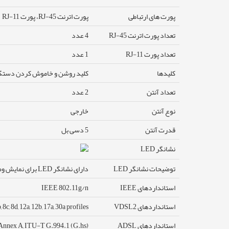
پورت های ارتباطی
پورت اترنت RJ-45، پورت RJ-11
تعداد پورت اترنت RJ-45
4 عدد
تعداد پورت RJ-11
1 عدد
کلیدها
کلید روشن و خاموش کردن دستگاه، کلید روشن و 
تعداد آنتن
2 عدد
نوع آنتن
خارجی
قدرت آنتن
5 دسی بل
نشانگر LED
توضیحات نشانگر LED
دارای نشانگر LED برای نمایش وضعیت روشن و خاموش کردن دستگاه (Power)، اتصال به اینترنت (Internet)، وضعیت شبکه بی‌سیم(WLAN)، پورت‌های شبکه (LAN)، وضعیت WPS
استانداردهای IEEE
IEEE 802.11g/n
استانداردهای VDSL2
8c, 8d, 12a, 12b, 17a, 30a profiles
استانداردهای ADSL
 Annex A, ITU-T G.994.1 (G.hs)