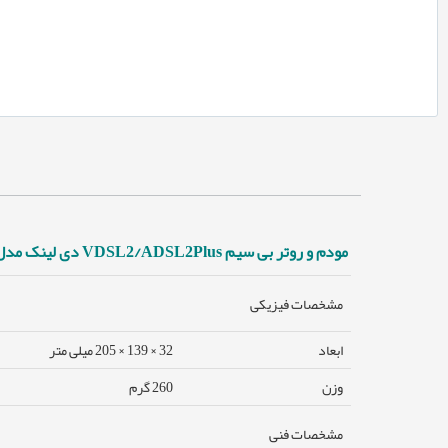
مودم و روتر بی سیم VDSL2/ADSL2Plus دی لینک مدل 224
مشخصات فیزیکی
ابعاد
32 × 139 × 205 میلی متر
وزن
260 گرم
مشخصات فنی