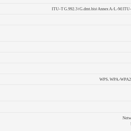
ITU-T G.992.3 (G.dmt.bis) Annex A/L/M, ITU-T
WPS، WPA/WPA2، W