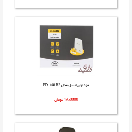
مودم ایرانسل مدل FD-i40 B2
4950000
تومان