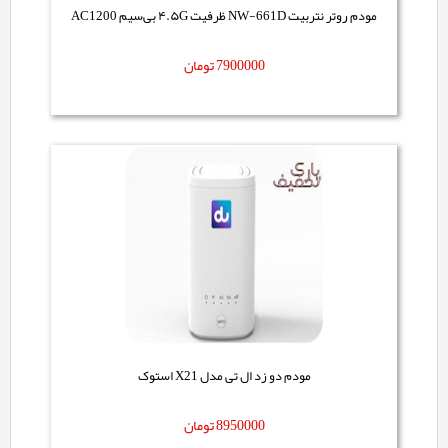
مودم روتر نتربیت NW-661D ظرفیت ۴.۵G بی‌سیم AC1200
7900000
تومان
مودم دو زد ال تی مدل X21 استوک
8950000
تومان