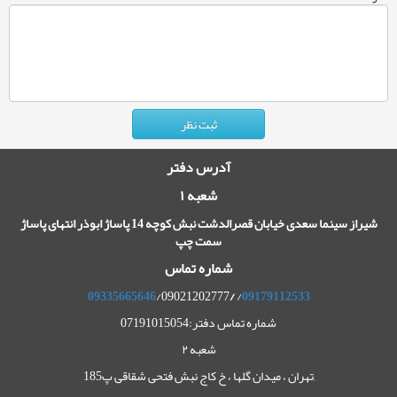
آدرس دفتر
شعبه ۱
شیراز سینما سعدی خیابان قصرالدشت نبش کوچه 14 پاساژ ابوذر انتهای پاساژ
سمت چپ
شماره تماس
09335665646
/09021202777
/
/
09179112533
شماره تماس دفتر:07191015054
شعبه ۲
,تهران ، میدان گلها ، خ کاج نبش فتحی شقاقی پ185