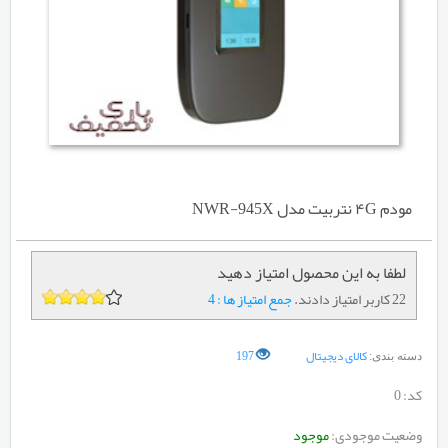
مودم ۴G نتربیت مدل NWR-945X
لطفا به این محصول امتیاز دهید
22 کاربر امتیاز دادند.
جمع امتیاز ها : 4
کالای دیجیتال
197
دسته بندی:
کد:
0
وضعیت موجودی:
موجود