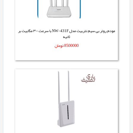
مودم روتر بی سیم نتربیت مدل NW-431F با سرعت ۳۰۰ مگابیت بر
ثانیه
8500000
تومان