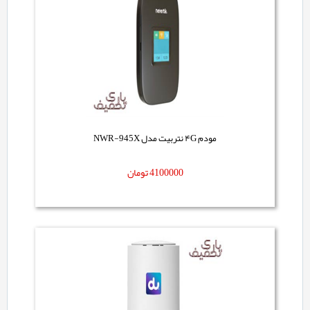
مودم ۴G نتربیت مدل NWR-945X
4100000
تومان