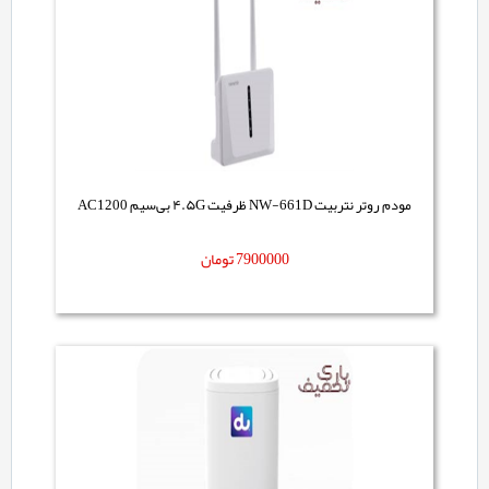
مودم روتر نتربیت NW-661D ظرفیت ۴.۵G بی‌سیم AC1200
7900000
تومان