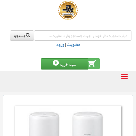
جستجو
عضویت
|
ورود
0
سبد خرید