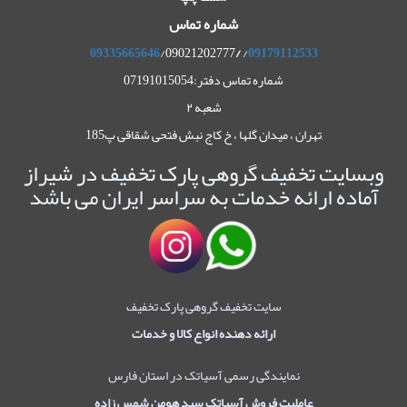
شماره تماس
09335665646
/09021202777
/
/
09179112533
شماره تماس دفتر:07191015054
شعبه ۲
,تهران ، میدان گلها ، خ کاج نبش فتحی شقاقی پ185
وبسایت تخفیف گروهی پارک تخفیف در شیراز
آماده ارائه خدمات به سراسر ایران می باشد
سایت تخفیف گروهی پارک تخفیف
ارائه دهنده انواع کالا و خدمات
نمایندگی رسمی آسیاتک در استان فارس
عاملیت فروش آسیاتک سید هومن شمس زاده