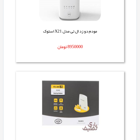
مودم دو زد ال تی مدل X21 استوک
8950000
تومان