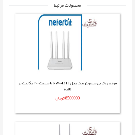
محصولات مرتبط
مودم روتر بی سیم نتربیت مدل NW-431F با سرعت ۳۰۰ مگابیت بر
ثانیه
8500000
تومان