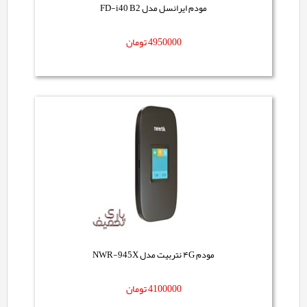
مودم ایرانسل مدل FD-i40 B2
4950000
تومان
مودم ۴G نتربیت مدل NWR-945X
4100000
تومان