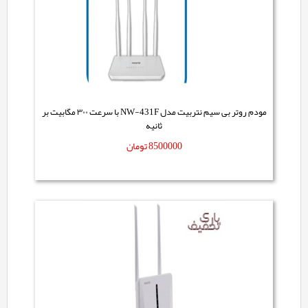
مودم روتر بی سیم نتربیت مدل NW-431F با سرعت ۳۰۰ مگابیت بر
ثانیه
8500000
تومان