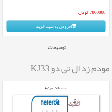
7800000
تومان
افزودن به سبد خرید
توضیحات
مودم زد ال تی دو KJ33
محصولات مرتبط