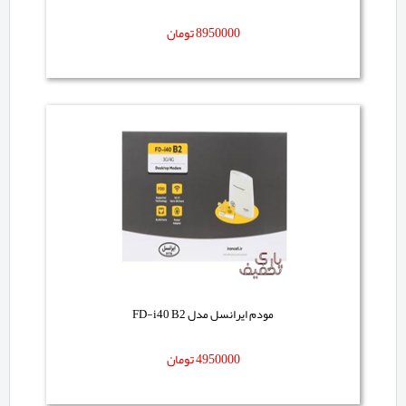
8950000
تومان
مودم ایرانسل مدل FD-i40 B2
4950000
تومان