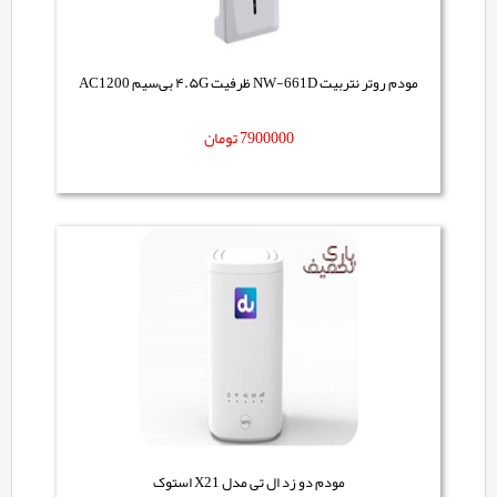
مودم روتر نتربیت NW-661D ظرفیت ۴.۵G بی‌سیم AC1200
7900000
تومان
مودم دو زد ال تی مدل X21 استوک