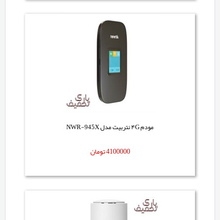
مودم ۴G نتربیت مدل NWR-945X
4100000
تومان