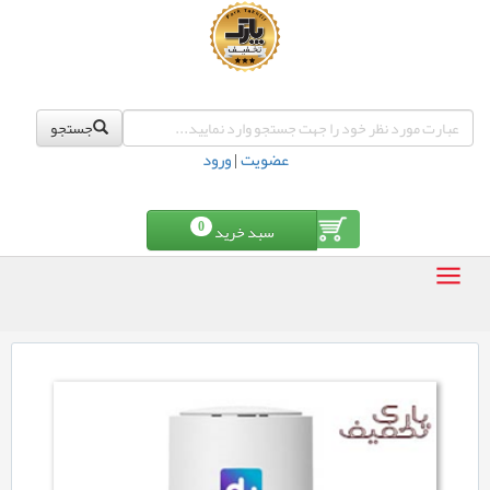
جستجو
عضویت
|
ورود
0
سبد خرید