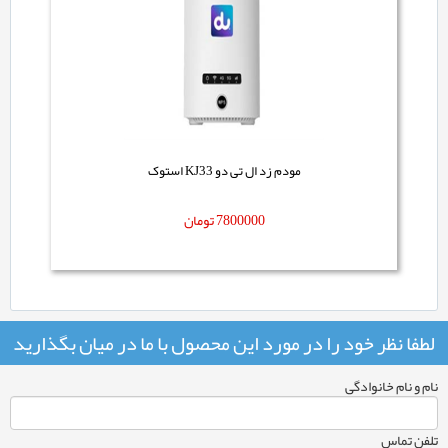
مودم زد ال تی دو KJ33 استوک
7800000
تومان
لطفا نظر خود را در مورد این محصول با ما در میان بگذارید
نام و نام خانوادگی
تلفن تماس