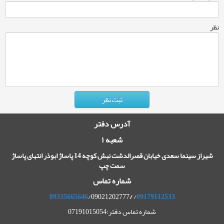
نظر
آدرس دفتر
شعبه ۱
شیراز سینما سعدی خیابان قصرالدشت نبش کوچه 14 پاساژ ابوذر انتهای پاساژ
سمت چپ
شماره تماس
09335665646
/09021202777
/
/
09179112533
شماره تماس دفتر:07191015054