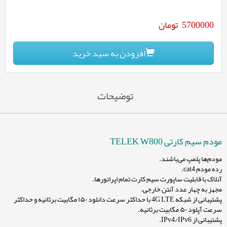
5700000
تومان
افزودن به سبد خرید
توضیحات
مودم سیم کارتی TELEK W800
مودم‌ها پلمپ می‌باشند.
رده مودم cat4.
آنلاک با قابلیت ساپورت سیم کارت تمام اپراتورها.
مجهز به چهار عدد آنتن خارجی.
پشتیبانی از شبکه 4G LTE با حداکثر سرعت دانلود ۱۵۰ مگابیت برثانیه و حداکثر
سرعت آپلود ۵۰ مگابیت برثانیه.
پشتیبانی از IPv4/IPv6.