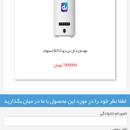
مودم زد ال تی دو KJ33 استوک
7800000
تومان
لطفا نظر خود را در مورد این محصول با ما در میان بگذارید
نام و نام خانوادگی
تلفن تماس