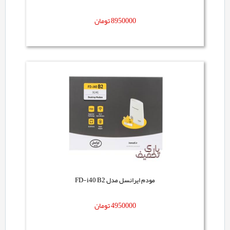
8950000
تومان
مودم ایرانسل مدل FD-i40 B2
4950000
تومان