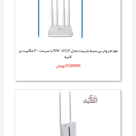
مودم روتر بی سیم نتربیت مدل NW-431F با سرعت ۳۰۰ مگابیت بر
ثانیه
8500000
تومان