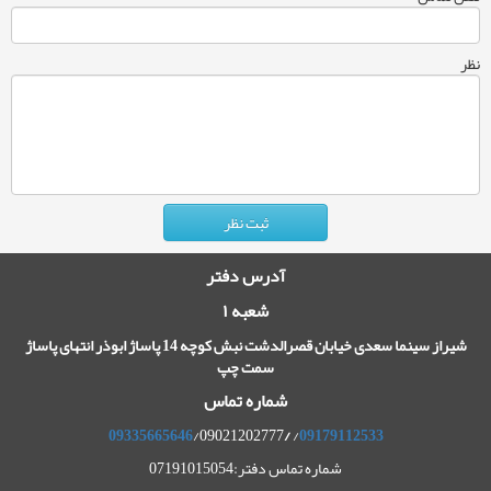
نظر
آدرس دفتر
شعبه ۱
شیراز سینما سعدی خیابان قصرالدشت نبش کوچه 14 پاساژ ابوذر انتهای پاساژ
سمت چپ
شماره تماس
09335665646
/09021202777
/
/
09179112533
شماره تماس دفتر:07191015054