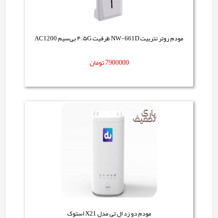
مودم روتر نتربیت NW-661D ظرفیت ۴.۵G بی‌سیم AC1200
7900000
تومان
مودم دو زد ال تی مدل X21 استوک