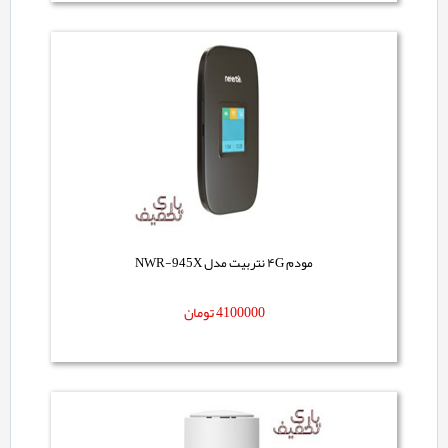
مودم ۴G نتربیت مدل NWR-945X
4100000
تومان