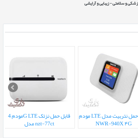
زشکی و سلامتی - زیبایی و آرایشی
ینترنت رادیویی آسیاتک
مودم LTE قابل حمل نتربیت مدل
NWR-940X ۴G