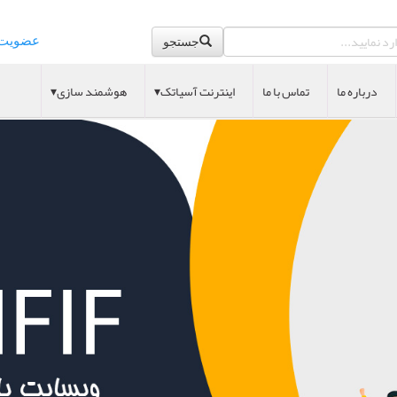
عضویت
جستجو
درباره ما
تماس با ما
اینترنت آسیاتک▾
هوشمند سازی▾