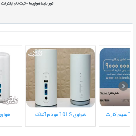
تور بلیط هواپیما - ثبت نام اینتر
سیم کارت TD/FD آسیاتک
مودم آنلاک L01 S هواو