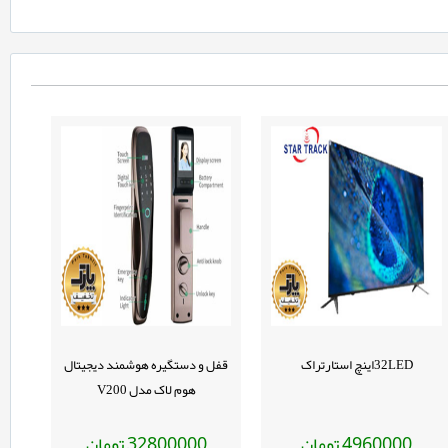
32LEDاینچ استارتراک
قفل و دستگیره هوشمند دیجیتال
هوم لاک مدل V200
تومان
تومان
32800000
4960000