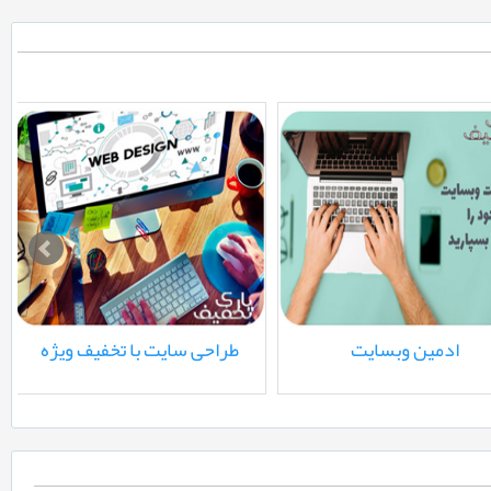
دم روتر Utel-L443 4G
ادمین وبسایت