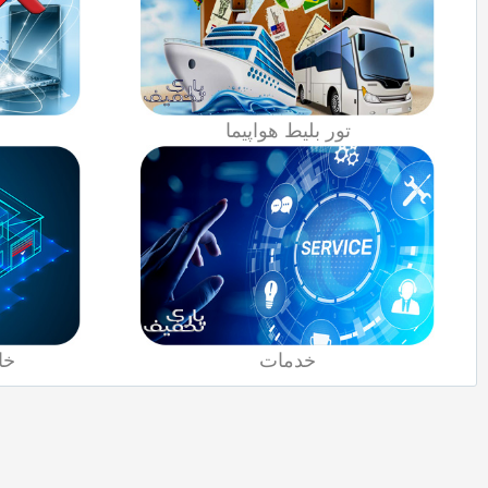
تور بلیط هواپیما
خدمات
خا