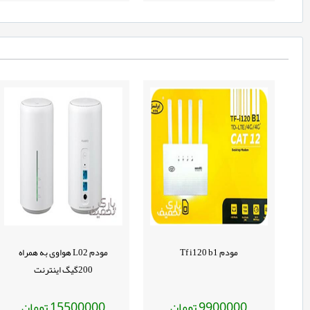
مودم Tf i120 b1
مودم L02 هواوی به همراه
200گیگ اینترنت
تومان
تومان
15500000
9900000