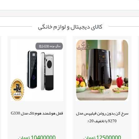
کالای دیجیتال و لوازم خانگی
سرخ کن بدون روغن فیلیپس مدل
قفل هوشمند هوم لاک مدل G330
9270 با تخفیف 20%
تومان
تومان
10400000
12500000