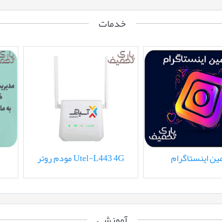
خدمات
یم کارت اینترنت ثابت TD-LTE
ادمین اینستاگرام
مو
مراه با بسته یک ماهه
20گیگ
آموزشی