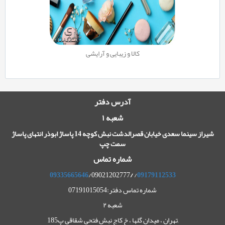
کالا و زیبایی و آرایشی
آدرس دفتر
شعبه ۱
شیراز سینما سعدی خیابان قصرالدشت نبش کوچه 14 پاساژ ابوذر انتهای پاساژ
سمت چپ
شماره تماس
09335665646
/09021202777
/
/
09179112533
شماره تماس دفتر:07191015054
شعبه ۲
,تهران ، میدان گلها ، خ کاج نبش فتحی شقاقی پ185