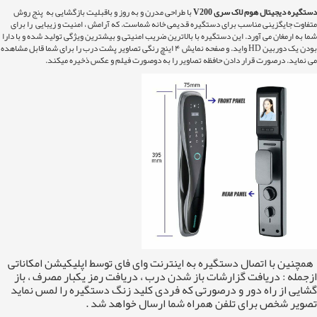
دستگیره دیجیتال هوم لاک سری V200
با طراحی مدرن و به روز و باقبلیت بازگشایی به پنج روش
متفاوت جایگزینی مناسب برای دستگیره قدیمی خانه شماست. که آرامش ، امنیت و زیبایی را برای
شما به ارمغان می آورد. این دستگیره با بالاترین ضریب امنیتی و بیشترین ویژگی تولید شده و با دارا
بودن یک دوربین HD واید. و صفحه نمایش ۴ اینچ رنگی تصاویر پشت درب را برای شما قابل مشاهده
می نماید. درصورت قرار دادن حافظه تصاویر را به دوصورت فیلم و عکس ذخیره میکند.
همچنین با اتصال دستگیره به اینترنت وای فای توسط اپلیکیشن امکاناتی
ازجمله : دریافت گزارشات باز شدن درب ، دریافت رمز یکبار مصرف ، باز
گشایی از راه دور و درصورتی که فردی کلید زنگ دستگیره را لمس نماید
تصویر شخص برای تلفن همراه شما ارسال خواهد شد .