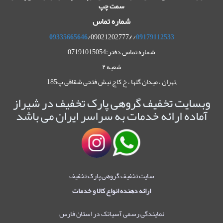
سمت چپ
شماره تماس
09335665646
/09021202777
/
/
09179112533
شماره تماس دفتر:07191015054
شعبه ۲
,تهران ، میدان گلها ، خ کاج نبش فتحی شقاقی پ185
وبسایت تخفیف گروهی پارک تخفیف در شیراز
آماده ارائه خدمات به سراسر ایران می باشد
سایت تخفیف گروهی پارک تخفیف
ارائه دهنده انواع کالا و خدمات
نمایندگی رسمی آسیاتک در استان فارس