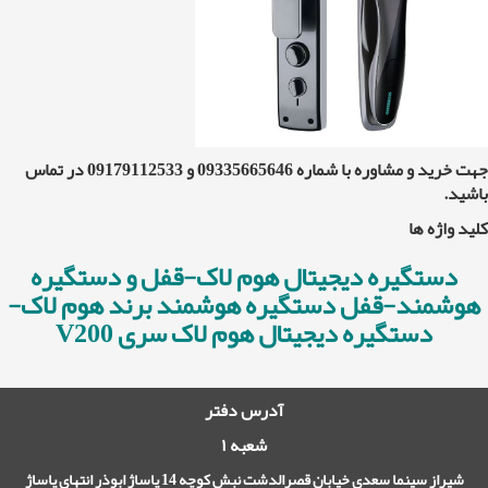
جهت خرید و مشاوره با شماره 09335665646 و 09179112533 در تماس
باشید.
کلید واژه ها
دستگیره دیجیتال هوم لاک-قفل و دستگیره
هوشمند-قفل دستگیره هوشمند برند هوم لاک-
دستگیره دیجیتال هوم لاک سری V200
آدرس دفتر
شعبه ۱
شیراز سینما سعدی خیابان قصرالدشت نبش کوچه 14 پاساژ ابوذر انتهای پاساژ