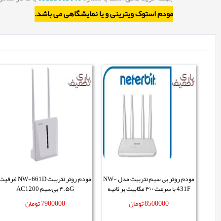
مودم استوک ویترینی و یا نمایشگاهی می باشد.
مودم روتر بی سیم نتربیت مدل NW-
مودم روتر نتربیت NW-661D ظرفی
431F با سرعت ۳۰۰ مگابیت بر ثانیه
۴.۵G بی‌سیم AC1200
8500000
تومان
7900000
تومان