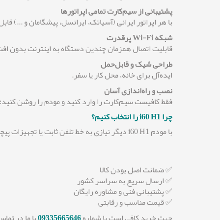
پشتیبانی از سیم‌کارت تمامی اپراتورها
با هر اپراتور ایرانی (آسیاتک، ایرانسل، پیشگامان و ...) قاب
شبکه Wi-Fi پرقدرت
قابلیت اتصال همزمان چندین دستگاه به اینترنت بدون ا
طراحی شیک و قابل‌حمل
ایده‌آل برای خانه، محل کار یا سفر.
نصب و راه‌اندازی آسان
فقط کافیست سیم‌کارت را وارد کنید و مودم را روشن کنید؛ 
چرا i60 H1 را انتخاب کنیم؟
با مودم i60 H1 دیگر نیازی به خط تلفن ثابت یا تجهیزات پیچیده ندارید. اینترنت همیشه در دسترس شماست، هرجا که باشید!
✅ ضمانت اصل بودن کالا
✅ ارسال سریع به سراسر کشور
✅ پشتیبانی فنی و مشاوره رایگان
✅ قیمت مناسب و رقابتی
جهت خرید کافی است با شماره
09335665646
با ما در تما