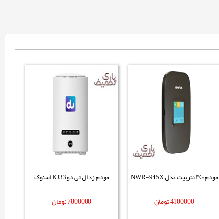
مودم ۴G نتربیت مدل NWR-945X
مودم زد ال تی دو KJ33 استوک
4100000
تومان
7800000
تومان