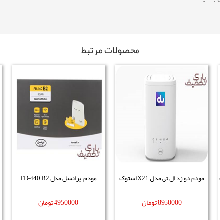
محصولات مرتبط
ت
مودم دو زد ال تی مدل X21 استوک
مودم ایرانسل مدل FD-i40 B2
8950000
تومان
4950000
تومان