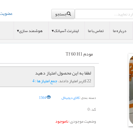
عضویت
جستجو
درباره ما
تماس با ما
اینترنت آسیاتک▾
هوشمند سازی▾
مودم Tf 60 H1
لطفا به این محصول امتیاز دهید
22 کاربر امتیاز دادند.
جمع امتیاز ها : 4
کالای دیجیتال
1564
دسته بندی:
کد:
0
وضعیت موجودی:
ناموجود